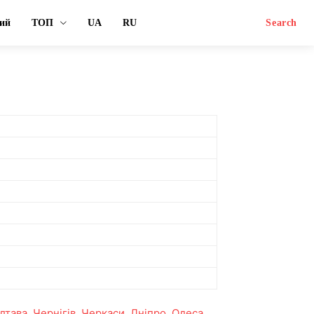
ий
ТОП
UA
RU
Search
лтава
,
Чернігів
,
Черкаси
,
Дніпро
,
Одеса
,