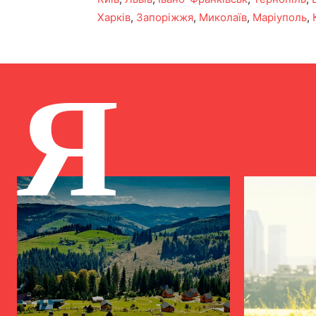
Харків
,
Запоріжжя
,
Миколаїв
,
Маріуполь
,
Я