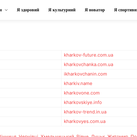
н
Я здоровий
Я культурний
Я новатор
Я спортивн
kharkov-future.com.ua
kharkovchanka.com.ua
ikharkovchanin.com
kharkiv.name
kharkovone.com
kharkovskiye.info
kharkov-trend.in.ua
kharkovyes.com.ua
Вінниця
,
Чернівці
,
Хмельницький
,
Рівне
,
Луцьк
,
Житомир
,
По