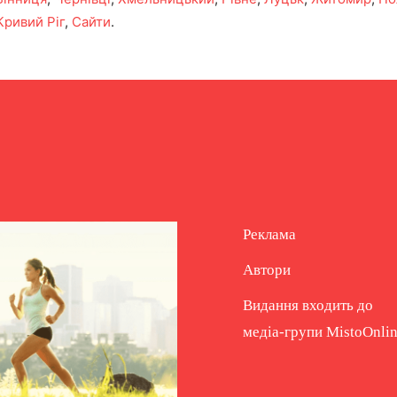
Кривий Ріг
,
Сайти
.
Реклама
Автори
Видання входить до
медіа-групи
MistoOnli