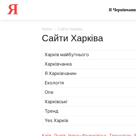
Я
Я Чернівчани
Home
Сайти Харківа
Сайти Харківа
Харків майбутнього
Харківчанка
Я Харківчанин
Екологія
One
Харківські
Тренд
Yes Харків
Київ
,
Львів
,
Івано-Франківськ
,
Тернопіль
,