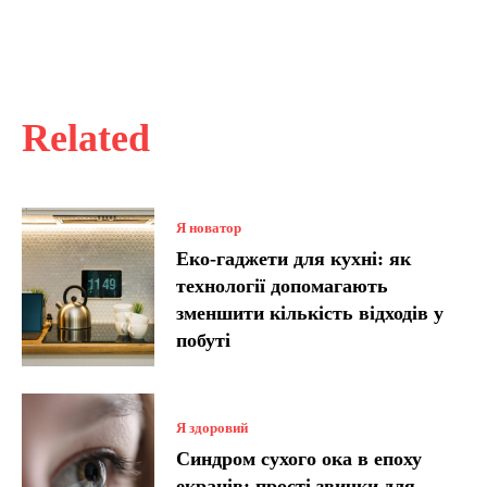
Related
Я новатор
Еко-гаджети для кухні: як
технології допомагають
зменшити кількість відходів у
побуті
Я здоровий
Синдром сухого ока в епоху
екранів: прості звички для