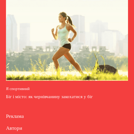
Я спортивний
Біг і місто: як чернівчанину закохатися у біг
Реклама
Автори