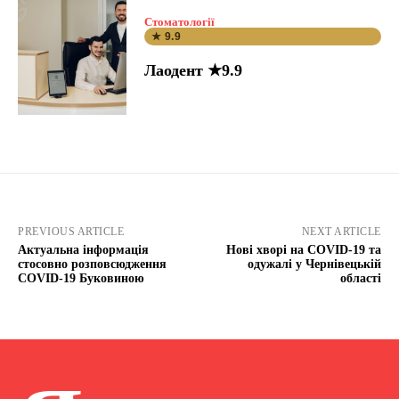
Стоматології
★ 9.9
Лаодент ★9.9
PREVIOUS ARTICLE
NEXT ARTICLE
Актуальна інформація
Нові хворі на COVID-19 та
стосовно розповсюдження
одужалі у Чернівецькій
COVID-19 Буковиною
області