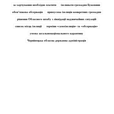
за харчування необхідно платити
ізолювати громадян Буковини
обов’язкова обсервація
примусова ізоляція конкретних громадян
рішення Обласного штабу з ліквідації надзвичайних ситуацій
список місць ізоляції
терміни «самоізоляція» та «обсервація»
умова загальнонаціонального карантину
Чернівецька обласна державна адміністрація