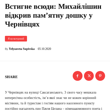
Встигне всюди: Михайлішин
відкрив пам’ятну дошку у
Чернівцях
Я культурний
05.10.2020
Yelyzaveta Supivska
By
SHARE
У Чернівцях на вулиці Саксаганського, 3 свого часу мешкала
непересічна особистість, ім’я якої знає чи не кожен корінний
містянин, та й туристам і гостям нашого населеного пункту
постійно нагадують про Пауля Целана – німецькомовного поета і