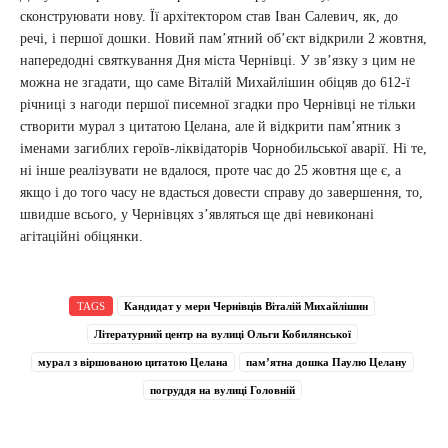
сконструювати нову. Її архітектором став Іван Салевич, як, до
речі, і першої дошки. Новий пам’ятний об’єкт відкрили 2 жовтня,
напередодні святкування Дня міста Чернівці. У зв’язку з цим не
можна не згадати, що саме Віталій Михайлішин обіцяв до 612-ї
річниці з нагоди першої писемної згадки про Чернівці не тільки
створити мурал з цитатою Целана, але й відкрити пам’ятник з
іменами загиблих героїв-ліквідаторів Чорнобильської аварії. Ні те,
ні інше реалізувати не вдалося, проте час до 25 жовтня ще є, а
якщо і до того часу не вдасться довести справу до завершення, то,
швидше всього, у Чернівцях з’являться ще дві невиконані
агітаційні обіцянки.
TAGS
Кандидат у мери Чернівців Віталій Михайлішин
Літературний центр на вулиці Ольги Кобилянської
мурал з віршованою цитатою Целана
пам’ятна дошка Паулю Целану
погруддя на вулиці Головній