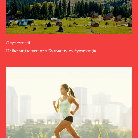
Я культурний
Найкращі книги про Буковину та буковинців