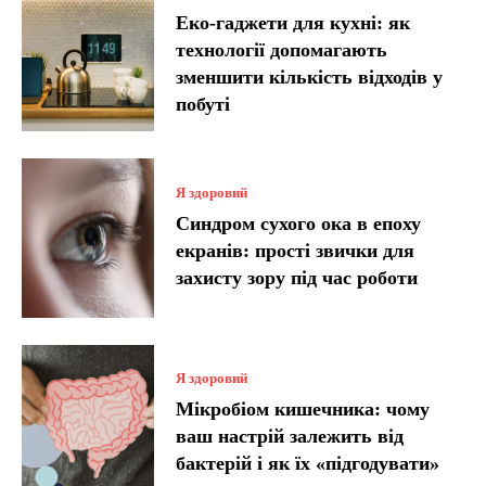
Еко-гаджети для кухні: як
технології допомагають
зменшити кількість відходів у
побуті
Я здоровий
Синдром сухого ока в епоху
екранів: прості звички для
захисту зору під час роботи
Я здоровий
Мікробіом кишечника: чому
ваш настрій залежить від
бактерій і як їх «підгодувати»