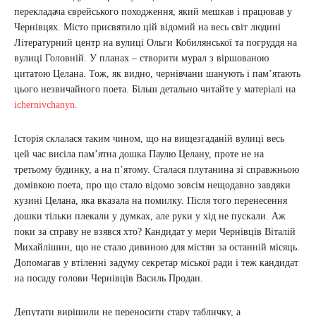
перекладача єврейського походження, який мешкав і працював у
Чернівцях. Місто присвятило цій відомий на весь світ людині
Літературний центр на вулиці Ольги Кобилянської та погруддя на
вулиці Головній. У планах – створити мурал з віршованою
цитатою Целана. Тож, як видно, чернівчани шанують і пам’ятають
цього незвичайного поета. Більш детально читайте у матеріалі на
ichernivchanyn.
Історія склалася таким чином, що на вищезгаданій вулиці весь
цей час висіла пам’ятна дошка Паулю Целану, проте не на
третьому будинку, а на п’ятому. Сталася плутанина зі справжньою
домівкою поета, про що стало відомо зовсім нещодавно завдяки
кузині Целана, яка вказала на помилку. Після того перенесення
дошки тільки плекали у думках, але руки у хід не пускали. Аж
поки за справу не взявся хто? Кандидат у мери Чернівців Віталій
Михайлішин, що не стало дивиною для містян за останній місяць.
Допомагав у втіленні задуму секретар міської ради і теж кандидат
на посаду голови Чернівців Василь Продан.
Депутати вирішили не переносити стару табличку, а