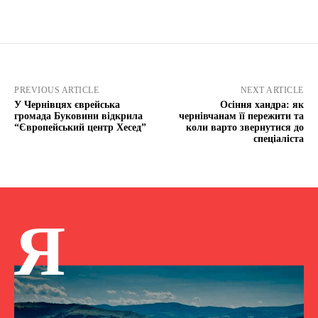
PREVIOUS ARTICLE
NEXT ARTICLE
У Чернівцях єврейська
Осіння хандра: як
громада Буковини відкрила
чернівчанам її пережити та
“Європейський центр Хесед”
коли варто звернутися до
спеціаліста
Я