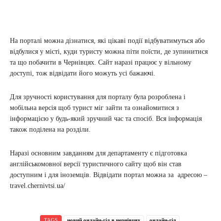
На порталі можна дізнатися, які цікаві події відбуватимуться або
відбулися у місті, куди туристу можна піти поїсти, де зупинитися
та що побачити в Чернівцях. Сайт наразі працює у вільному
доступі, тож відвідати його можуть усі бажаючі.
Для зручності користування для порталу була розроблена і
мобільна версія щоб турист міг зайти та ознайомитися з
інформацією у будь-який зручний час та спосіб. Вся інформація
також поділена на розділи.
Наразі основним завданням для департаменту є підготовка
англійськомовної версії туристичного сайту щоб він став
доступним і для іноземців. Відвідати портал можна за адресою –
travel.chernivtsi.ua/
TAGS
новий онлайн-гід в чернівцях
онлайн-гід