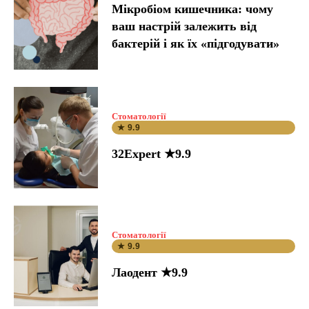
Мікробіом кишечника: чому
ваш настрій залежить від
бактерій і як їх «підгодувати»
Стоматології
★ 9.9
32Expert ★9.9
Стоматології
★ 9.9
Лаодент ★9.9