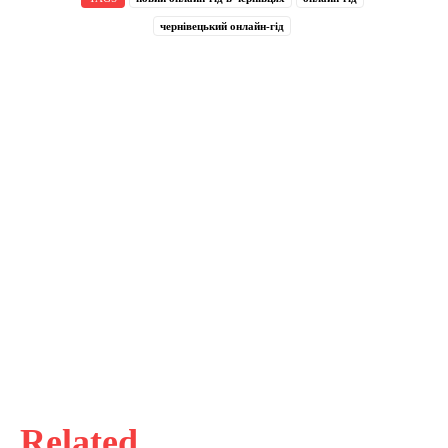
чернівецький онлайн-гід
Related