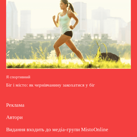
Я спортивний
Біг і місто: як чернівчанину закохатися у біг
Реклама
Автори
Видання входить до медіа-групи
MistoOnline