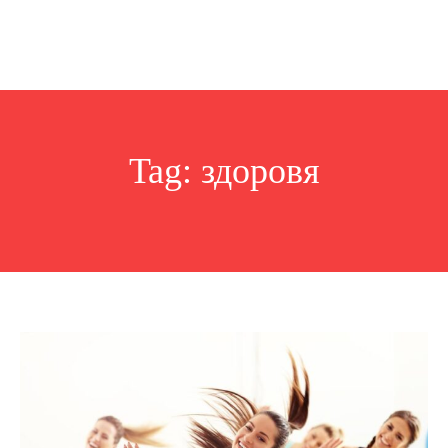
Tag:
здоровя