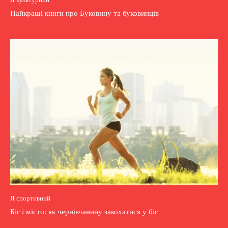
Найкращі книги про Буковину та буковинців
Я спортивний
Біг і місто: як чернівчанину закохатися у біг