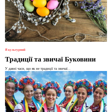
Я культурний
Традиції та звичаї Буковини
У давні часи, що як не традиції та звичаї...