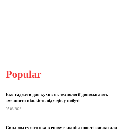
Popular
Еко-гаджети для кухні: як технології допомагають
зменшити кількість відходів у побуті
05.08.2026
Синдром сухого ока в епоху екранів: прості звички для