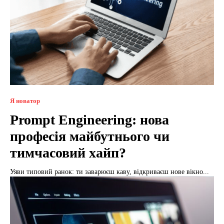
Я новатор
Prompt Engineering: нова
професія майбутнього чи
тимчасовий хайп?
Уяви типовий ранок: ти заварюєш каву, відкриваєш нове вікно...