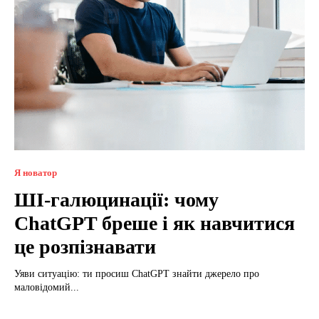
Я новатор
ШІ-галюцинації: чому
ChatGPT бреше і як навчитися
це розпізнавати
Уяви ситуацію: ти просиш ChatGPT знайти джерело про
маловідомий...