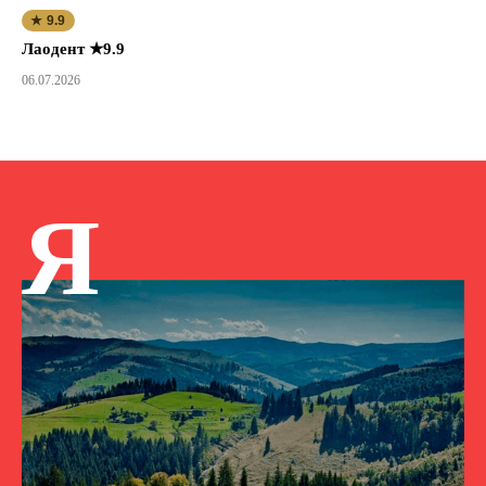
★ 9.9
Лаодент ★9.9
06.07.2026
Я