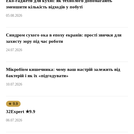
Еко-гаджети для кухні: як технології допомагають
зменшити кількість відходів у побуті
05.08.2026
Синдром сухого ока в епоху екранів: прості звички для
захисту зору під час роботи
24.07.2026
Мікробіом кишечника: чому ваш настрій залежить від
бактерій і як їх «підгодувати»
10.07.2026
★ 9.9
32Expert ★9.9
06.07.2026