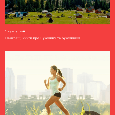
Я культурний
Найкращі книги про Буковину та буковинців