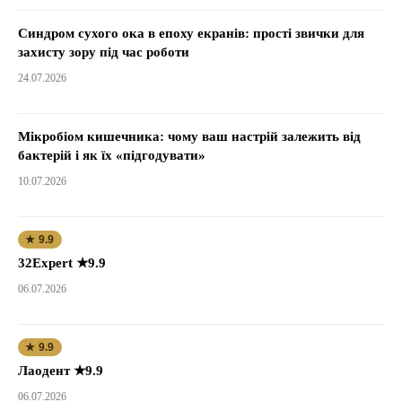
Синдром сухого ока в епоху екранів: прості звички для
захисту зору під час роботи
24.07.2026
Мікробіом кишечника: чому ваш настрій залежить від
бактерій і як їх «підгодувати»
10.07.2026
★ 9.9
32Expert ★9.9
06.07.2026
★ 9.9
Лаодент ★9.9
06.07.2026