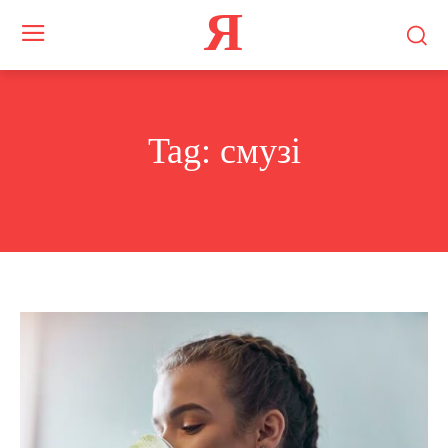
Я
Tag:
смузі