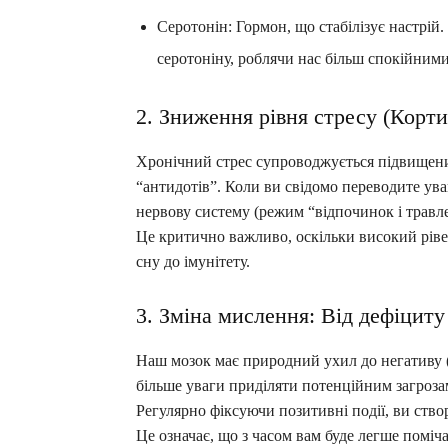
Серотонін: Гормон, що стабілізує настрій
серотоніну, роблячи нас більш спокійним
2. Зниження рівня стресу (Корти
Хронічний стрес супроводжується підвищени
“антидотів”. Коли ви свідомо переводите ув
нервову систему (режим “відпочинок і травл
Це критично важливо, оскільки високий рівен
сну до імунітету.
3. Зміна мислення: Від дефіциту
Наш мозок має природний ухил до негативу (n
більше уваги приділяти потенційним загрозам
Регулярно фіксуючи позитивні події, ви ство
Це означає, що з часом вам буде легше поміч