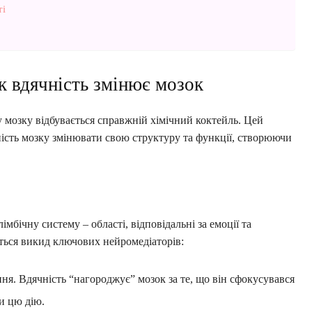
ті
к вдячність змінює мозок
у мозку відбувається справжній хімічний коктейль. Цей
ність мозку змінювати свою структуру та функції, створюючи
мбічну систему – області, відповідальні за емоції та
ється викид ключових нейромедіаторів:
ня. Вдячність “нагороджує” мозок за те, що він сфокусувався
и цю дію.