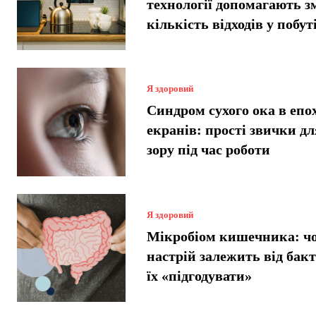
технології допомагають 
кількість відходів у побут
Я здоровий
Синдром сухого ока в епо
екранів: прості звички дл
зору під час роботи
Я здоровий
Мікробіом кишечника: ч
настрій залежить від бакт
їх «підгодувати»