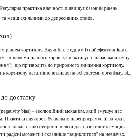
. Регулярна практика вдячності підвищує базовий рівень
и та менш схильними до депресивних станів.
зол)
м рівнем кортизолу. Вдячність є одним із найефективніших
агу з проблеми на щось хороше, ви активуєте парасимпатичну
ення”), що призводить до природного зниження кортизолу.
ь кортизолу негативно впливає на всі системи організму, від
 до достатку
egativity bias) – еволюційний механізм, який змушує нас
. Практика вдячності буквально перепрограмує ці зв’язки.
рюєте більш стійкі нейронні шляхи для позитивних емоцій.
ати радісні моменти і складніше “зациклитися” на невдачах.