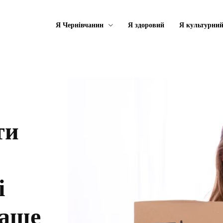
Я Чернівчанин
Я здоровий
Я культурни
ти
і
раще