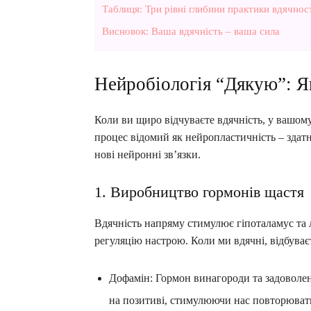
Таблиця: Три рівні глибини практики вдячнос
Висновок: Ваша вдячність – ваша сила
Нейробіологія “Дякую”: Я
Коли ви щиро відчуваєте вдячність, у вашом
процес відомий як нейропластичність – здат
нові нейронні зв’язки.
1. Виробництво гормонів щастя
Вдячність напряму стимулює гіпоталамус та лі
регуляцію настрою. Коли ми вдячні, відбува
Дофамін: Гормон винагороди та задоволен
на позитиві, стимулюючи нас повторюват