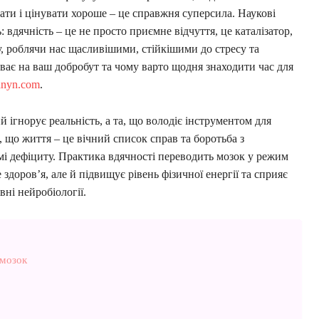
ати і цінувати хороше – це справжня суперсила. Наукові
 вдячність – це не просто приємне відчуття, це каталізатор,
, роблячи нас щасливішими, стійкішими до стресу та
ває на ваш добробут та чому варто щодня знаходити час для
anyn.com
.
 ігнорує реальність, а та, що володіє інструментом для
 що життя – це вічний список справ та боротьба з
мі дефіциту. Практика вдячності переводить мозок у режим
здоров’я, але й підвищує рівень фізичної енергії та сприяє
вні нейробіології.
 мозок