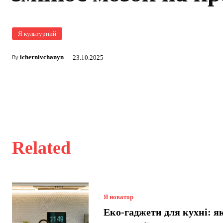
Я культурний
ichernivchanyn
23.10.2025
By
Related
Я новатор
Еко-гаджети для кухні: я