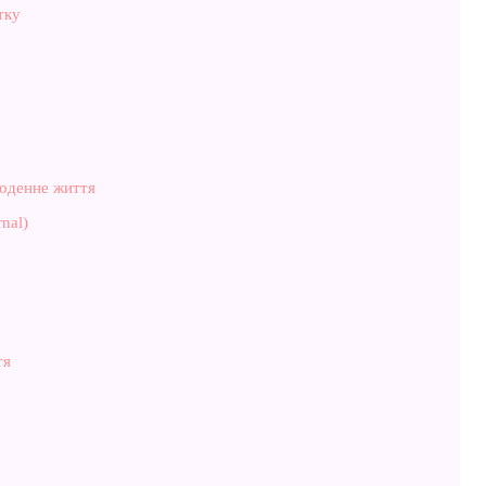
тку
щоденне життя
nal)
тя