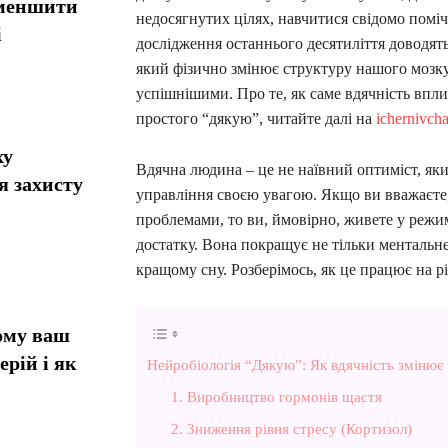
зменшити
недосягнутих цілях, навчитися свідомо поміч
і
дослідження останнього десятиліття доводять:
який фізично змінює структуру нашого мозку
успішнішими. Про те, як саме вдячність впли
простого “дякую”, читайте далі на
ichernivch
ху
Вдячна людина – це не наївний оптиміст, який
я захисту
управління своєю увагою. Якщо ви вважаєте,
проблемами, то ви, ймовірно, живете у режи
достатку. Вона покращує не тільки ментальне 
кращому сну. Розберімось, як це працює на рі
ому ваш
ерій і як
Нейробіологія “Дякую”: Як вдячність змінює
1. Виробництво гормонів щастя
2. Зниження рівня стресу (Кортизол)