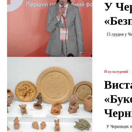
У Че
«Без
15 грудня у Ч
Я культурний
Вист
«Бук
Черн
У Чернівцях 