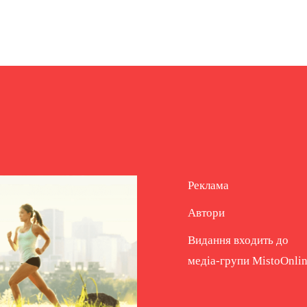
Реклама
Автори
Видання входить до
медіа-групи
MistoOnli