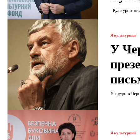
Культурно-мис
Я культурний
У Че
през
пись
У грудні в Чер
Я культурний