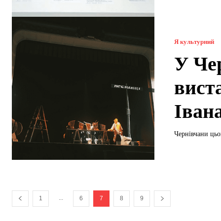
Я культурний
У Че
вист
Іван
Чернівчани цьо
...
1
6
7
8
9