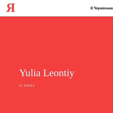
Я
Я Чернівчани
Yulia Leontiy
81 POSTS