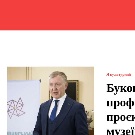
Я культурний
Буко
проф
проє
музе