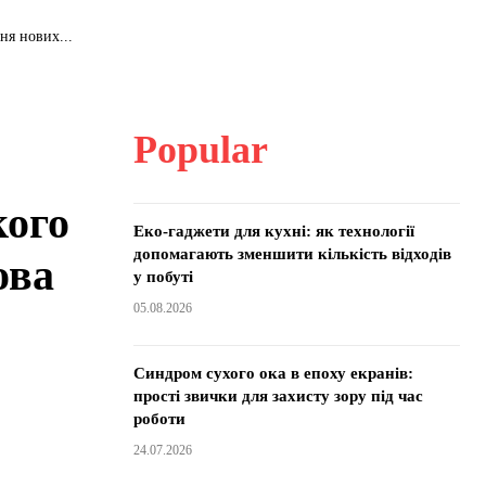
ня нових...
Popular
кого
Еко-гаджети для кухні: як технології
допомагають зменшити кількість відходів
ова
у побуті
05.08.2026
Синдром сухого ока в епоху екранів:
прості звички для захисту зору під час
роботи
24.07.2026