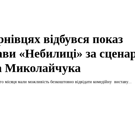
рнівцях відбувся показ
ави «Небилиці» за сцена
а Миколайчука
го місяця мали можливість безкоштовно відвідати комедійну виставу...