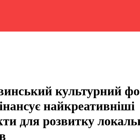
винський культурний ф
інансує найкреативніші
кти для розвитку локаль
їв