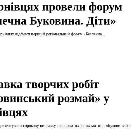
рнівцях провели форум
печна Буковина. Діти»
ернівцях відбувся перший регіональний форум «Безпечна...
авка творчих робіт
овинський розмай» у
івцях
презентували сорокову виставку талановитих юних митців «Буковинський