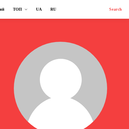
ий
ТОП
UA
RU
Search