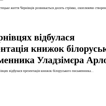
тецьке життя Чернівців розвивається досить стрімко, охоплюючи створен
рнівцях відбулася
ентація книжок білорусь
менника Уладзімєра Арл
нівцях відбулася презентація книжок білоруського письменника...