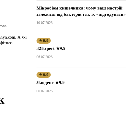
Мікробіом кишечника: чому ваш настрій
залежить від бактерій і як їх «підгодувати»
10.07.2026
кова
com. А які
★ 9.9
фітнес-
32Expert ★9.9
06.07.2026
★ 9.9
Лаодент ★9.9
06.07.2026
к