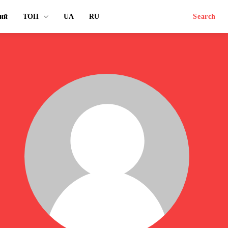
ий
ТОП
UA
RU
Search