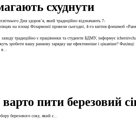
магають схуднути
есвітнього Дня здоров’я, який традиційно відзначають 7-
рнівцях на площі Філармонії провели сьогодні, 4-го квітня флешмоб «Ран
заходу традиційно є працівники та студенти БДМУ, інформує ichernivchanyn.
уть зробити вашу ранкову зарядку ще ефективніше і цікавіше? Фахівці: 
 в...
 варто пити березовий сі
збору березового соку, який є...