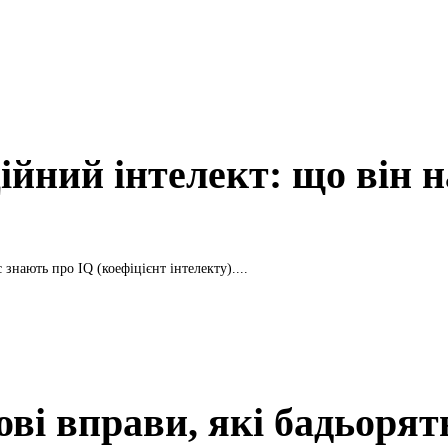
ійний інтелект: що він 
с знають про IQ (коефіцієнт інтелекту)....
ві вправи, які бадьорят