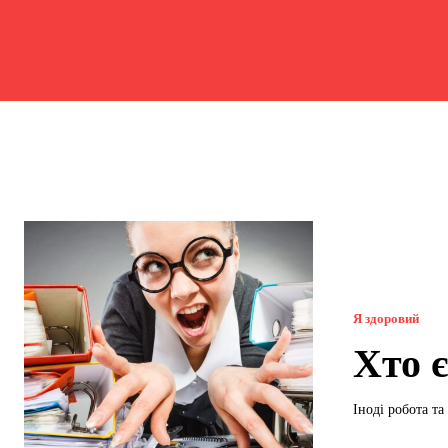
Я здоровий
Хто 
Іноді робота та