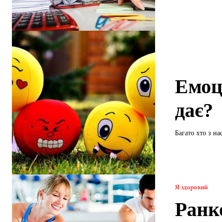
Емоц
дає?
Багато хто з на
Я здоровий
Ранко