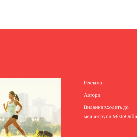
Реклама
Автори
Видання входить до
медіа-групи
MistoOnli