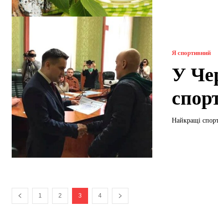
Я спортивний
У Че
спор
Найкращі спорт
1
2
3
4