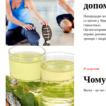
допо
Напередодні вс
го квітня у Че
гімнастика».
Організаторами 
вправи допомож
тренери і лікарі
Я здоровий
Чому
Весна – це час 