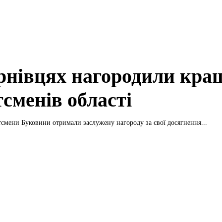
рнівцях нагородили кра
тсменів області
смени Буковини отримали заслужену нагороду за свої досягнення...