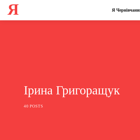
Я
Я Чернівчани
Ірина Григоращук
40 POSTS